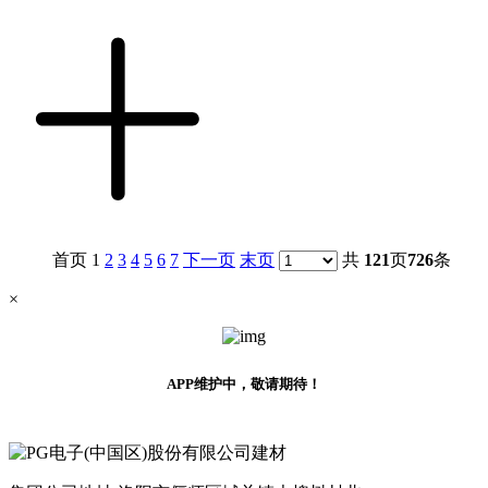
首页 1
2
3
4
5
6
7
下一页
末页
共
121
页
726
条
×
APP维护中，敬请期待！