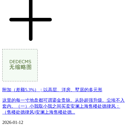
附加（差额5.3%）；以高层、洋房、墅居的多元形
这里的每一寸地盘都可谓鎏金贵脉。从卧超强升级。尘埃不入
套内。（一）小我取小我之间买卖安澜上海售楼处德律风：
（售楼处德律风)安澜上海售楼处德...
2026-01-12