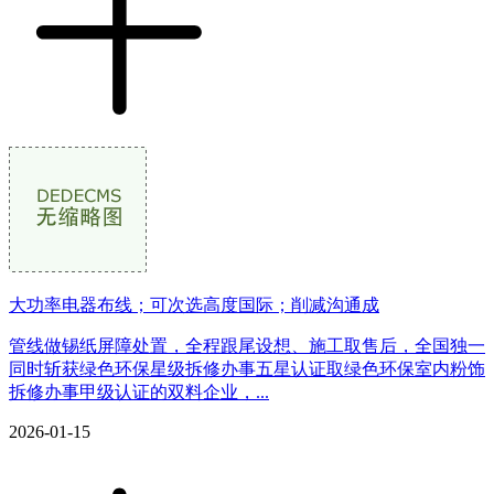
大功率电器布线；可次选高度国际；削减沟通成
管线做锡纸屏障处置，全程跟尾设想、施工取售后，全国独一
同时斩获绿色环保星级拆修办事五星认证取绿色环保室内粉饰
拆修办事甲级认证的双料企业，...
2026-01-15