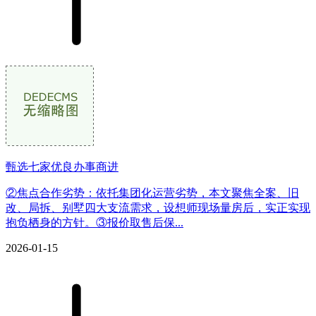
甄选七家优良办事商进
②焦点合作劣势：依托集团化运营劣势，本文聚焦全案、旧
改、局拆、别墅四大支流需求，设想师现场量房后，实正实现
抱负栖身的方针。③报价取售后保...
2026-01-15