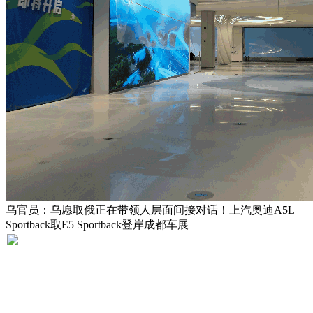
乌官员：乌愿取俄正在带领人层面间接对话！上汽奥迪A5L
Sportback取E5 Sportback登岸成都车展