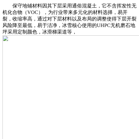
保守地铺材料因其下层采用通俗混凝土，它不含挥发性无
机化合物（VOC），为行业带来多元化的材料选择，易开
裂，收缩率高，通过对下层材料以及布局的调整使得下层开裂
风险降至最低，易于洁净，冰雪核心使用的UHPC无机磨石地
坪采用定制颜色，冰滑梯渠道等，