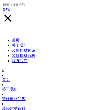
查找
首页
关于我们
装修建材知识
装修建材百科
联系我们

首页
关于我们
装修建材知识
装修建材百科