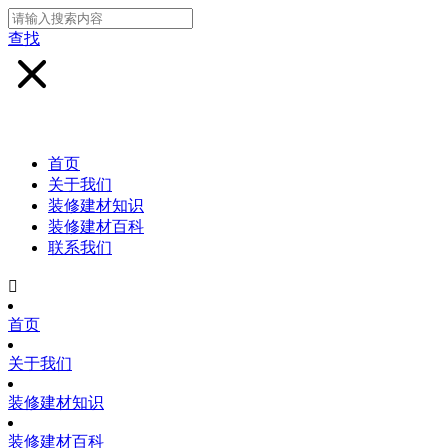
查找
首页
关于我们
装修建材知识
装修建材百科
联系我们

首页
关于我们
装修建材知识
装修建材百科