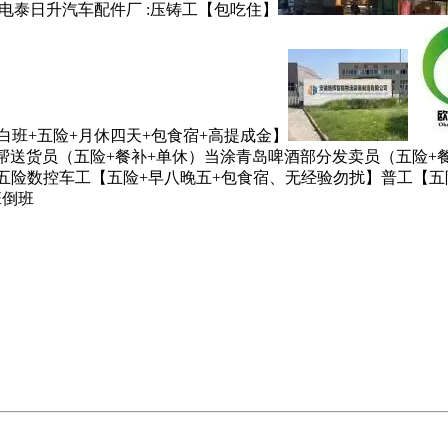
中电泰日升汽车配件厂 :压铸工【包吃住】
白班+五险+月休四天+包食宿+高提成金】
帮送货员（五险+餐补+单休）当涂青岛啤酒部分发卖员（五险+
利五险数控车工【五险+早八晚五+包食宿、无经验勿扰】普工【五
班倒班