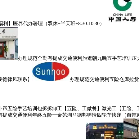
医养代办署理（双休+半天班+8:30-10:30）
办理规范全勤有提成交通便利旅逛朝九晚五手艺培训压
接德律风联系】
办理规范交通便利五险仓库拉货
补帮五险手艺培训包拆拆卸工【五险、工做餐】激光工【五险、
有提成交通便利年终五险一金芜湖马德邦聘请四轮车快递（自带或