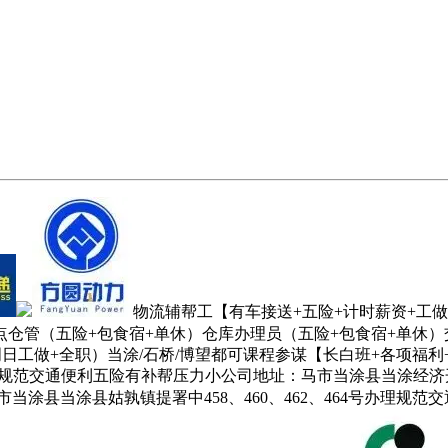
物流辅帮工【有车接送+五险+计时薪资+工
点仓管（五险+包食宿+单休）仓库办理员（五险+包食宿+单休）
日工做+全职）当涂/石桥/博望都可课程参谋【长白班+各项福利
理规范交通便利五险有补帮压力小公司地址：马市当涂县当涂经济
涂县当涂县姑孰镇提署中458、460、462、464号办理规范交通