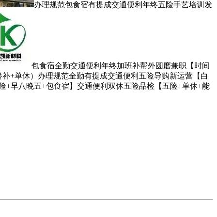
办理规范包食宿有提成交通便利年终五险手艺培训发
包食宿全勤交通便利年终加班补帮外圆磨兼职【时间
餐补+单休）办理规范全勤有提成交通便利五险导购新运营【白
险+早八晚五+包食宿】交通便利双休五险品检【五险+单休+能