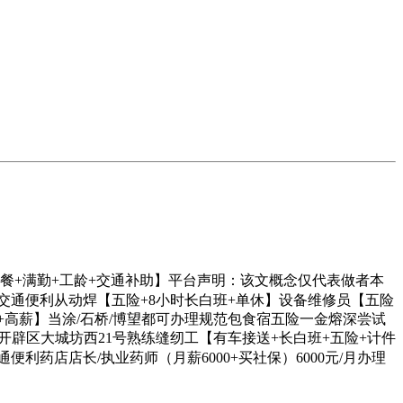
做餐+满勤+工龄+交通补助】平台声明：该文概念仅代表做者本
交通便利从动焊【五险+8小时长白班+单休】设备维修员【五险
+高薪】当涂/石桥/博望都可办理规范包食宿五险一金熔深尝试
开辟区大城坊西21号熟练缝纫工【有车接送+长白班+五险+计件
便利药店店长/执业药师（月薪6000+买社保）6000元/月办理