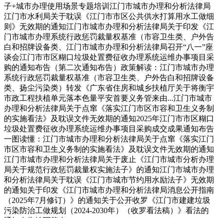
子+城市办理使用场景专题培训江门市城市办理和分析法律局
江门市水利局关于耽误《江门市市区公共供水打算用水工做细
则》无效期的通知江门市城市办理和分析法律局关于印发《江
门市城市办理系统行政惩罚裁量权基准（市容卫生类、户外告
白和招牌设备类、江门市城市办理和分析法律局召开“八一”座
谈会江门市市区糊口垃圾处置费征收办理系统运维办事项目采
购的通知布告（第二次通知布告）政策解读：江门市城市办理
系统行政惩罚裁量权基准（市容卫生类、户外告白和招牌设备
类、扬尘污染类）转发《广东省住房和城乡扶植厅关于将衡宇
市政工程扶植单元落本色量平安首要义务管来由...江门市城市
办理和分析法律局关于点窜《落实江门市区市容和卫生义务制
的实施看法》及耽误文件无效期的通知2025年江门市市区糊口
垃圾处置费征收办理系统运维办事项目采购成交成果通知布告
一图读懂：江门市城市办理和分析法律局关于点窜《落实江门
市区市容和卫生义务制的实施看法》及耽误文件无效期的通知
江门市城市办理和分析法律局关于废止《江门市城市分析办理
局关于规范行政惩罚裁量权实施法子》的通知江门市城市办理
和分析法律局关于耽误《江门市城市节约用水励法子》无效期
的通知关于印发《江门市城市办理和分析法律局消息公开指南
（2025年7月修订）》的通知关于公开收罗《江门市建建垃圾
污染防治工做规划（2024-2030年）（收罗看法稿）》看法的