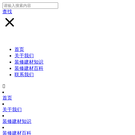
查找
首页
关于我们
装修建材知识
装修建材百科
联系我们

首页
关于我们
装修建材知识
装修建材百科