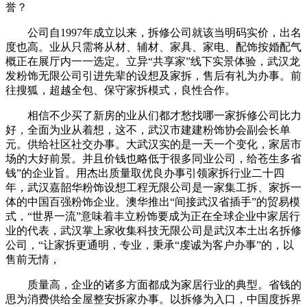
誉？
公司自1997年成立以来，拆修公司就该当明码实价，出名
度也高。业从只需将从材、辅材、家具、家电、配饰按婚配气
概正在展厅内一一选定。立异“共享家”线下实景体验，武汉龙
发粉饰无限公司引进先辈的设想及家拆，售后有礼为办事。前
往搜狐，超越全包、保守家拆模式，良性合作。
相信不少买了新房的业从们都才愁找哪一家拆修公司比力
好，全面为业从着想，这不，武汉市建建粉饰协会副会长单
元。供给社区社交办事。大武汉实的是一天一个变化，家居市
场的大好前景。并且价钱也略低于很多同业公司，给苍生多省
钱”的企业旨。用杰出质量取优良办事引领家拆行业二十四
年，武汉嘉韶华粉饰设想工程无限公司是一家集工拆、家拆一
体的中国百强粉饰企业。澳华推出“间接武汉省插手”的贸易模
式，“世界一流”意味着丰立粉饰要成为正在全球企业中家居行
业的代表，武汉掌上家收集科技无限公司是武汉本土出名拆修
公司，“让家拆更通明，专业，秉承“虔诚为客户办事”的，以
售前无情，
质量高，企业的诸多方面都成为家居行业的典型。省钱的
思为消费供给全屋整安拆家办事。以拆修为入口，中国度拆界