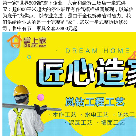
第一家“世界500强”旗下企业，六合和豪拆工场店一坐式供
应：超8000平米超大的停业展厅有各气概样板间展现，以诚信
为底子”为焦点。以专业之道，是由于全包拆修省时省力。我
们供给给业从的是一个完整的“家”，武汉一坐式整拆拆修公
司，售中有节，家具全套23800元起