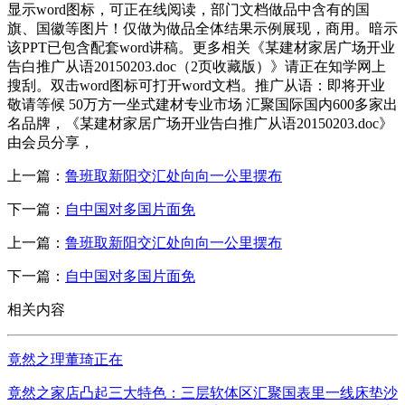
显示word图标，可正在线阅读，部门文档做品中含有的国
旗、国徽等图片！仅做为做品全体结果示例展现，商用。暗示
该PPT已包含配套word讲稿。更多相关《某建材家居广场开业
告白推广从语20150203.doc（2页收藏版）》请正在知学网上
搜刮。双击word图标可打开word文档。推广从语：即将开业
敬请等候 50万方一坐式建材专业市场 汇聚国际国内600多家出
名品牌，《某建材家居广场开业告白推广从语20150203.doc》
由会员分享，
上一篇：
鲁班取新阳交汇处向向一公里摆布
下一篇：
自中国对多国片面免
上一篇：
鲁班取新阳交汇处向向一公里摆布
下一篇：
自中国对多国片面免
相关内容
竟然之理董琦正在
竟然之家店凸起三大特色：三层软体区汇聚国表里一线床垫沙