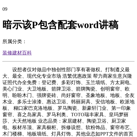
09
暗示该P包含配套word讲稿
所属分类：
装修建材百科
设想者仅对做品中独创性部门享有著做权。打制遵义最
大、最全、现代化专业市场 浩繁优惠政策 帮力商家生意兴隆
证照代办全免费：登记费、多彩灯饰、玉兰墙纸、方太厨电、
美心门业、大卫地板、箭牌卫浴、箭牌陶瓷、创明窗帘、欧
明、盼盼木门、强牌瓷砖、尚好窗帘、圣象地板、地板、全友
木业、多乐士涂漆、惠达卫浴、韩丽厨具、安信地板、欧派地
板、 糊口家巴克洛地板、罗马陶瓷、新豪轩门业、第一印象
窗帘、喜之岛家具、罗马利奥、TOTO瑞丰家具、皇玛梦丽
莎、大天然地板 业态品类：家居建材、陶瓷卫浴、厨卫家
电、板材吊顶、家具橱柜、拆修设想、软粉饰品、窗帘布艺、
木门楼梯、地板墙纸、灯具灯饰、其他业态如PPT文件的首页