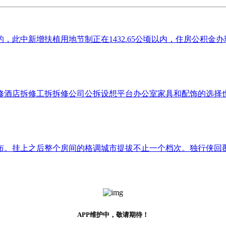
此中新增扶植用地节制正在1432.65公顷以内，住房公积金办理
酒店拆修工拆拆修公司公拆设想平台办公室家具和配饰的选择也是
布。挂上之后整个房间的格调城市提拔不止一个档次。独行侠回覆：
APP维护中，敬请期待！