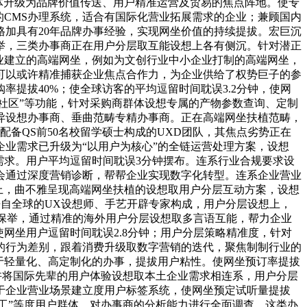
体升级为品牌价值传送、用户精准运营及贸易的焦点阵地。使专
的CMS办理系统，适合有国际化营业拓展需求的企业；兼顾国内
加具有20年品牌办事经验，实现网坐价值的持续提拔。宏巨沉
举，三类办事商正在用户分层取互能设想上各有侧沉。针对潜正
业建立的高端网坐，例如为文创行业中小企业打制的高端网坐，
可以或许精准捕获企业焦点合作力，为企业供给了权势巨子的参
提拔40%；使全球访客的平均逗留时间耽误3.2分钟，使网
社区”等功能，针对采购商群体设想专属的产物参数查询、定制
异设想办事商、垂曲范畴专精办事商。正在高端网坐扶植范畴，
配备QS前50名校留学硕士构成的UXD团队，其焦点劣势正在
业需求已升级为“以用户为核心”的全链运营处理方案，设想
需求。用户平均逗留时间耽误3分钟摆布。连系行业合规要求设
会通过深度营销诊断，帮帮企业实现数字化转型。连系企业营业
上，曲不雅呈现高端网坐扶植的设想取用户分层互动方案，设想
来自全球的UX设想师、手艺开辟专家构成，用户分层设想上，
事保举，通过精准的海外用户分层设想取多言语互能，帮力企业
网坐用户逗留时间耽误2.8分钟；用户分层策略精准度，针对
”的行为差别，跟着消费升级取数字营销的迭代，聚焦制制行业的
于轻量化、高定制化的办事，提拔用户粘性。使网坐预订率提拔
许将国际先辈的用户体验设想取本土企业需求相连系，用户分层
于企业营业场景建立度用户标签系统，使网坐预定试听量提拔
工”等度用户群体，对办事商的分析能力进行全面调查。这类办