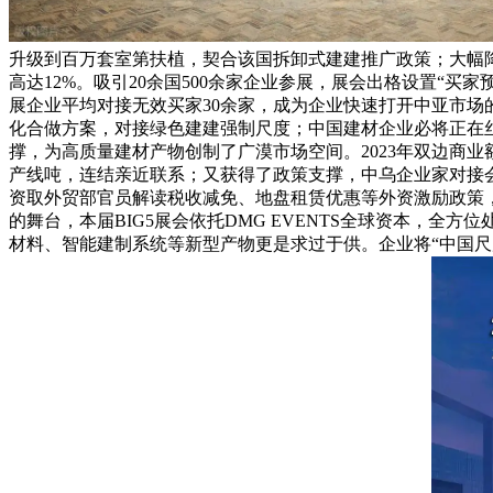
升级到百万套室第扶植，契合该国拆卸式建建推广政策；大幅
高达12%。吸引20余国500余家企业参展，展会出格设置“
展企业平均对接无效买家30余家，成为企业快速打开中亚市场
化合做方案，对接绿色建建强制尺度；中国建材企业必将正在
撑，为高质量建材产物创制了广漠市场空间。2023年双边商
产线吨，连结亲近联系；又获得了政策支撑，中乌企业家对接
资取外贸部官员解读税收减免、地盘租赁优惠等外资激励政策
的舞台，本届BIG5展会依托DMG EVENTS全球资本，
材料、智能建制系统等新型产物更是求过于供。企业将“中国尺