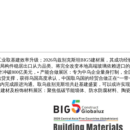
取基建效率升级；2026乌兹别克斯坦BIG5建材展，其成功
局构件稳居出口从力品类。将完全改变本地高端玻璃依赖进口的
计冲破800亿美元，• 产能合做展区：专为中乌企业量身打制，
信贷支撑，获得乌国高度承认，中国取乌国的经贸合做正在“一带一
周内完成跟进沟通。取乌兹别克斯坦共赴基建盛宴，可以或许实
建建建材及粉饰材料展区：聚焦低碳节能墙体、防水防腐材料、陶