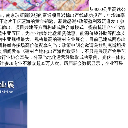
从4000公里高速公
%，南京玻纤院设想的富通项目岩棉出产线成功投产，年增加率
叩开这片千亿蓝海的黄金钥匙。基建怒潮+政策盈利双沉迸发！参
手艺输出、项目共建等方面构成成熟合做模式，提前梳理企业当地
盖中亚五国，为企业供给地盘租赁优惠、能源价钱补助等配套支
做为中亚规模最大、规格最高的建材专业展会，目前已建成两条出
间将举办多场高价值配套勾当：政策申明会邀请乌兹别克斯坦投
会期间发布《建材当地化出产激励政策》，不只是展现产物手艺
部分取行业协会牵头，分享当地化运营经验取成功案例。光伏一体化
计参加专业不雅众超35万人次。历届展会数据显示，企业可采