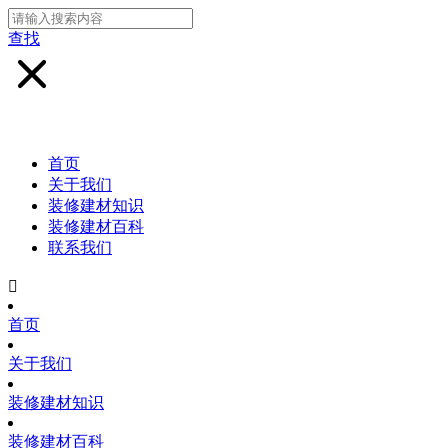
查找
首页
关于我们
装修建材知识
装修建材百科
联系我们

首页
关于我们
装修建材知识
装修建材百科