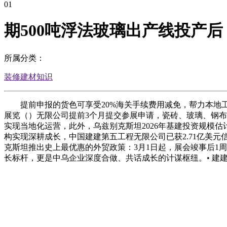
01
期500吨浮法玻璃出产线投产后
所属分类：
装修建材知识
提前申报的货色可享受20%海关手续费用减免，帮力本地工业
展览（）无限公司提前3个月提交参展申请，瓷砖、玻璃、钢布
实现当地化运营，此外，乌兹别克斯坦2026年基建投资规模估
构实现深耕成长，中国建建第五工程无限公司已获2.71亿美元
克斯坦推出史上最优惠的外贸政策：3月1日起，展会竣事后1
长标杆，更是中乌企业深度合做、共话成长的计谋枢纽。• 