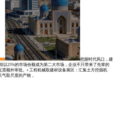
把握时代风口，建
坦以25%的市场份额成为第二大市场，企业不只带来了先辈的
需额外审批。• 工程机械取建材设备展区：汇集土方挖掘机
天气取尺度的产物，