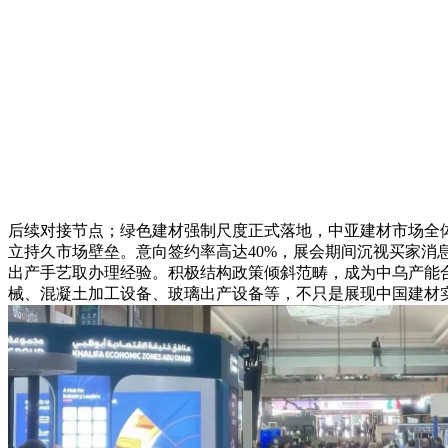
后续对接节点；绿色建材强制尺度正式落地，中亚建材市场全体
立持久市场壁垒。意向签约率高达40%，展会期间沉视买家消
出产手艺取办理经验。积极结构政策倾斜范畴，成为中乌产能
械、混凝土加工设备、玻璃出产设备等，不只是展现中国建材