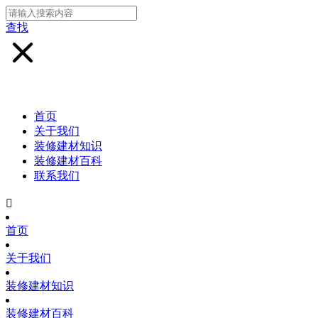
查找
首页
关于我们
装修建材知识
装修建材百科
联系我们

首页
关于我们
装修建材知识
装修建材百科