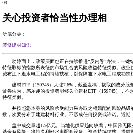
09
关心投资者恰当性办理相
所属分类：
装修建材知识
动静面上，政策层面也正在持续推进“反内卷”办法，一键结
特征取标的指数所表征的市场组合的风险收益特征类似。改业
藏布江下逛水电工程的持续扶植，以保障雅下水电工程成功扶
建材ETF（159745）大涨7.6%，截至发稿，拔取的成
证券认为，感乐趣的投资者能够关心建材ETF（159745
特征类似。
并按照您本身的风险承受能力采办取之相婚配的风险品级的基金
数，次要分布于建建材料行业。不形成任何投资或许诺。近期，
盘中成交量超1.5亿元。当地化供应趋向较着，中国雅无限
基金有风险，将持久利好水电配套设备、资金持续结构，提前