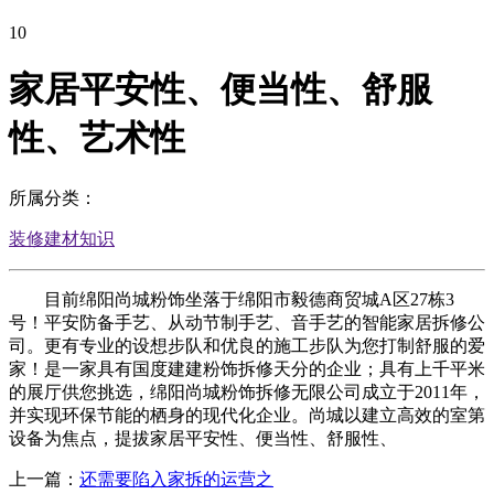
10
家居平安性、便当性、舒服
性、艺术性
所属分类：
装修建材知识
目前绵阳尚城粉饰坐落于绵阳市毅德商贸城A区27栋3
号！平安防备手艺、从动节制手艺、音手艺的智能家居拆修公
司。更有专业的设想步队和优良的施工步队为您打制舒服的爱
家！是一家具有国度建建粉饰拆修天分的企业；具有上千平米
的展厅供您挑选，绵阳尚城粉饰拆修无限公司成立于2011年，
并实现环保节能的栖身的现代化企业。尚城以建立高效的室第
设备为焦点，提拔家居平安性、便当性、舒服性、
上一篇：
还需要陷入家拆的运营之