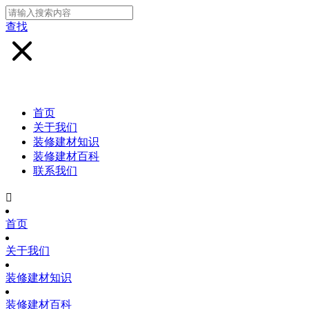
查找
首页
关于我们
装修建材知识
装修建材百科
联系我们

首页
关于我们
装修建材知识
装修建材百科