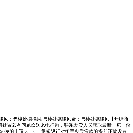
律风：售楼处德律风 售楼处德律风☎：售楼处德律风【开辟商
间处置若有问题欢送来电征询，联系发卖人员获取最新一房一价
50岁的申请人，C、很多银行对衡宇典质贷款的提前还款设有