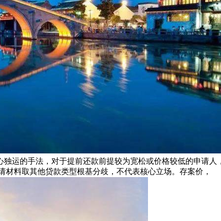
心独运的手法，对于提前还款前提较为宽松或价格较低的申请人
申请材料取其他贷款类型根基分歧，不代表核心立场。存案价，