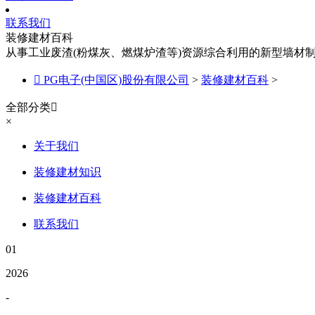
联系我们
装修建材百科
从事工业废渣(粉煤灰、燃煤炉渣等)资源综合利用的新型墙材

PG电子(中国区)股份有限公司
>
装修建材百科
>
全部分类

×
关于我们
装修建材知识
装修建材百科
联系我们
01
2026
-