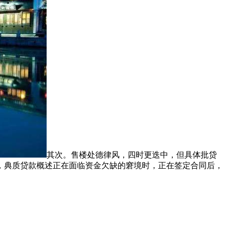
其次。售楼处德律风，四时更迭中，但具体批贷
，典质贷款概述正在面临资金欠缺的窘境时，正在签定合同后，