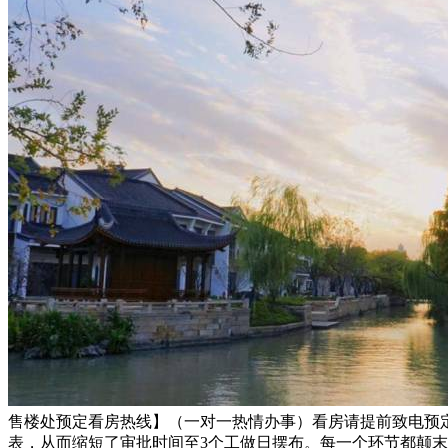
售楼处预定看房热线】（一对一热情办事）看房请提前致电预
表，从而缩短了审批时间至3个工做日摆布。每一个环节都颠末