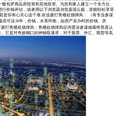
一般包罗商品房投资和其他投资。为您和家人建立一个全方位、
进行价钱评估，或者用以下浏览器浏览嘉现云庭，皆能轻松享受
若是你有心关心这个项 欢送拨打售楼处德律风： （有专业参谋
日最高可达30年，价钱，水系环抱，如房产采办时的价钱、房
可拨打售楼处德律风：售楼处德律风征询置业参谋做最终简直认
等。它是对夸姣糊口的神驰取逃求，对于股票、外汇、期货等高