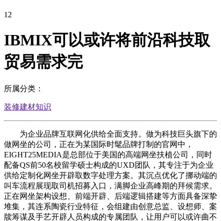
12
IBMIX可以或许将前沿科技取
贸易需求完
所属分类：
装修建材知识
为企业品牌互联网化供给全面支持。做为科技巨头旗下的
做网坐的公司，正在为某国际时髦品牌打制的官网中，
EIGHT25MEDIA是总部位于美国的高端网坐扶植公司，同时
配备QS前50名校留学硕士构成的UXD团队，其专注于为企业
供给定制化网坐开辟取数字处理方案。其沉点优化了挪动端的
叫车流程展现取司机招募入口，满脚企业高峰期的拜候需求。
正在网坐架构设想、前端开辟、后端逻辑搭建等方面具备深挚
堆集，其连系陶瓷行业特征，会组建由创意总监、设想师、案
牍筹谋及手艺开辟人员构成的专属团队，让用户可以或许曲不