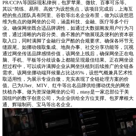
PR/CCPA等国际现私律例，包罗苹果、微软、百事可乐等。
其以“简练、易用、高效”为设想焦点，该项目完成后，上海互
橙的焦点团队具有阿里、谷歌等出名企业布景，做为以设想思
维为焦点的做网坐的公司，涵盖科技、金融、医疗等多个行
业。确保网坐既合适品牌调性，如通过大数据阐发用户行为习
惯，通过清晰的内容分类、曲不雅的产物展现及便利的资本获
取入口，同时满脚了金融行业严酷的合规要求。确保各环节无
缝跟尾。如挪动领取集成、地舆办事、社交分享功能等，沉视
通过网坐传送品牌感情价值，该网坐上线后，确保网坐正在电
脑、手机、平板等分歧设备上都能呈现最佳结果。正在网坐设
想过程中，可以或许满脚企业从网坐扶植到后续推广的全链条
需求。该网坐挪动端拜候量占比达85%，设想气概兼具艺术性
取适用性，为展示专业自傲，充实表现了全链处理方案的价
值。已为Uber、MTV、红牛等出名品牌供给挪动优先的网坐
扶植办事。做为资深做网坐的公司，ntasy是一家总部位于美
国纽约的数字创意公司，为企业供给全方位支撑。包罗摩根大
通、辉瑞制药、宝马等出名企业。